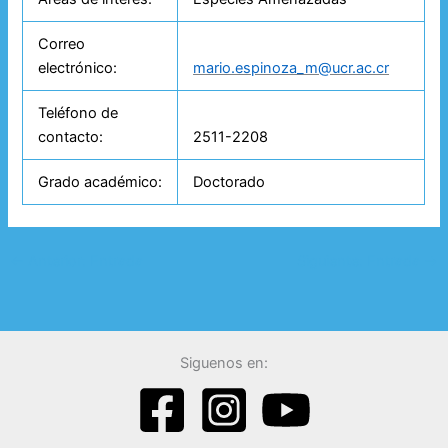
Correo
electrónico:
mario.espinoza_m@ucr.ac.cr
Teléfono de
contacto:
2511-2208
Grado académico:
Doctorado
←
Anterior: Entrada
Siguiente: Entrada
→
Siguenos en: