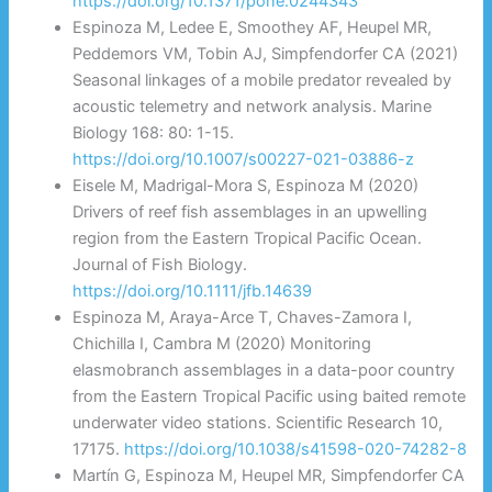
https://doi.org/10.1371/pone.0244343
Espinoza M, Ledee E, Smoothey AF, Heupel MR,
Peddemors VM, Tobin AJ, Simpfendorfer CA (2021)
Seasonal linkages of a mobile predator revealed by
acoustic telemetry and network analysis. Marine
Biology 168: 80: 1-15.
https://doi.org/10.1007/s00227-021-03886-z
Eisele M, Madrigal-Mora S, Espinoza M (2020)
Drivers of reef fish assemblages in an upwelling
region from the Eastern Tropical Pacific Ocean.
Journal of Fish Biology.
https://doi.org/10.1111/jfb.14639
Espinoza M, Araya-Arce T, Chaves-Zamora I,
Chichilla I, Cambra M (2020) Monitoring
elasmobranch assemblages in a data-poor country
from the Eastern Tropical Pacific using baited remote
underwater video stations. Scientific Research 10,
17175.
https://doi.org/10.1038/s41598-020-74282-8
Martín G, Espinoza M, Heupel MR, Simpfendorfer CA