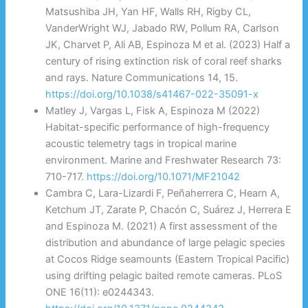
Matsushiba JH, Yan HF, Walls RH, Rigby CL,
VanderWright WJ, Jabado RW, Pollum RA, Carlson
JK, Charvet P, Ali AB, Espinoza M et al. (2023) Half a
century of rising extinction risk of coral reef sharks
and rays. Nature Communications 14, 15.
https://doi.org/10.1038/s41467-022-35091-x
Matley J, Vargas L, Fisk A, Espinoza M (2022)
Habitat-specific performance of high-frequency
acoustic telemetry tags in tropical marine
environment. Marine and Freshwater Research 73:
710-717.
https://doi.org/10.1071/MF21042
Cambra C, Lara-Lizardi F, Peñaherrera C, Hearn A,
Ketchum JT, Zarate P, Chacón C, Suárez J, Herrera E
and Espinoza M. (2021) A first assessment of the
distribution and abundance of large pelagic species
at Cocos Ridge seamounts (Eastern Tropical Pacific)
using drifting pelagic baited remote cameras. PLoS
ONE 16(11): e0244343.