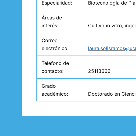
Especialidad:
Biotecnología de Pla
Áreas de
interés:
Cultivo in vitro, ing
Correo
electrónico:
laura.solisramos@ucr
Teléfono de
contacto:
25118666
Grado
académico:
Doctorado en Cienci
←
Anterior: Entrada