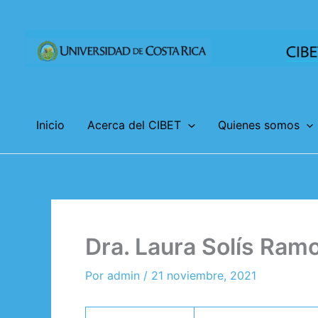
Omitir
e
ir
al
contenido
Inicio
Acerca del CIBET
Quienes somos
Dra. Laura Solís Ram
Por
admin
/
21 noviembre, 2021