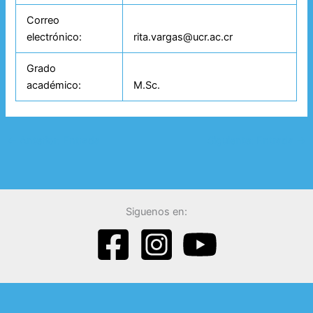
Correo
electrónico:
rita.vargas@ucr.ac.cr
Grado
académico:
M.Sc.
←
Anterior: Entrada
Siguiente: Entrada
→
Siguenos en: